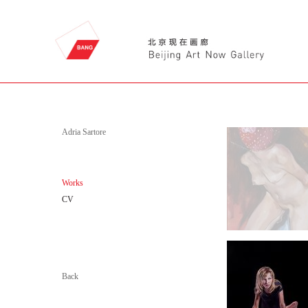
Adria Sartore
Works
CV
Back